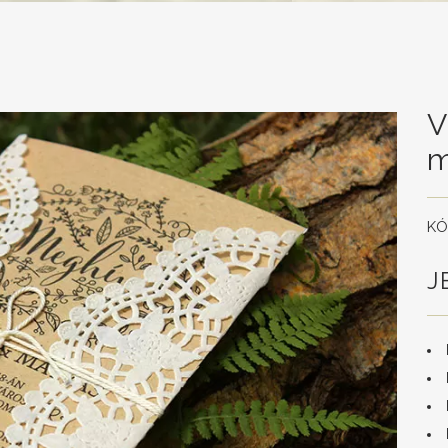
V
m
KÓ
J