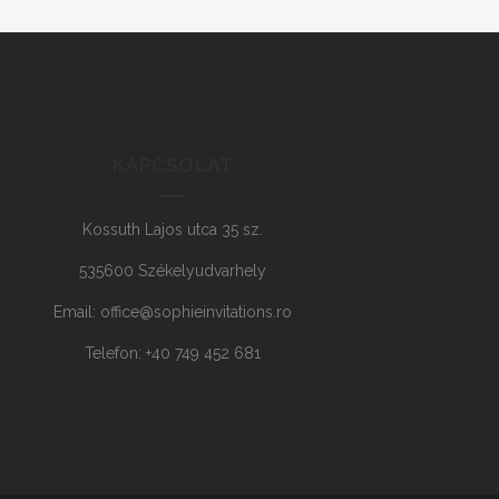
KAPCSOLAT
Kossuth Lajos utca 35 sz.
535600 Székelyudvarhely
Email: office@sophieinvitations.ro
Telefon: +40 749 452 681