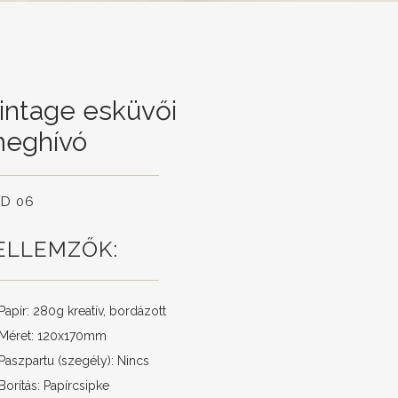
intage esküvői
eghívó
D 06
ELLEMZŐK:
Papír: 280g kreatív, bordázott
Méret: 120x170mm
Paszpartu (szegély): Nincs
Borítás: Papírcsipke