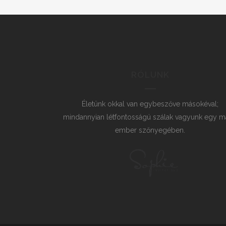
RÓLUNK
Életünk okkal van egybeszőve másokéval;
mindannyian létfontosságú szálak vagyunk egy m
ember szőnyegében.