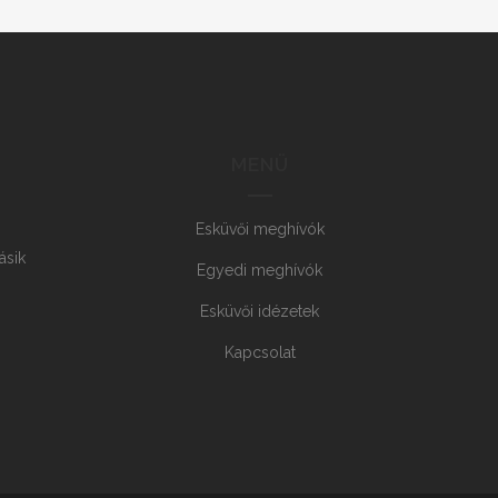
MENÜ
Esküvői meghívók
ásik
Egyedi meghívók
Esküvői idézetek
Kapcsolat