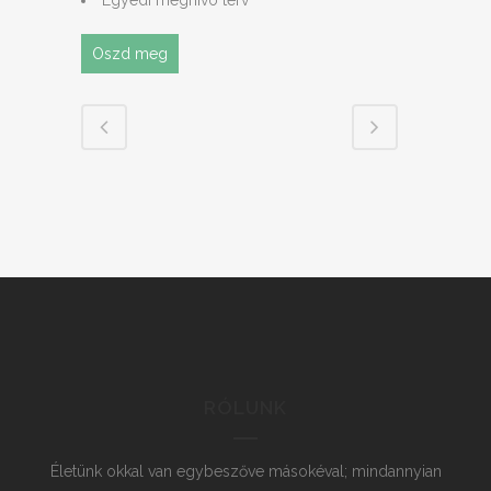
Oszd meg
RÓLUNK
Életünk okkal van egybeszőve másokéval; mindannyian