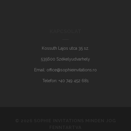
KAPCSOLAT
Kossuth Lajos utca 35 sz.
535600 Székelyudvarhely
Email: office@sophieinvitations.ro
Telefon: +40 749 452 681
© 2026 SOPHIE INVITATIONS
MINDEN JOG
FENNTARTVA