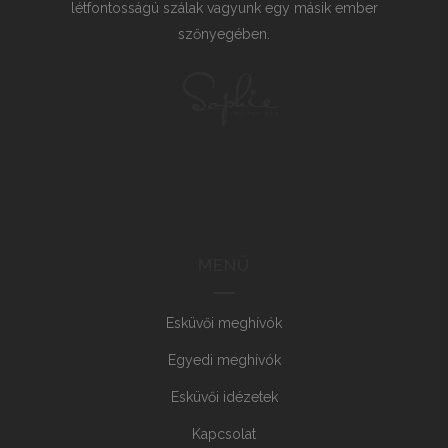
létfontosságú szálak vagyunk egy másik ember
szőnyegében.
MENÜ
Esküvői meghívók
Egyedi meghívók
Esküvői idézetek
Kapcsolat